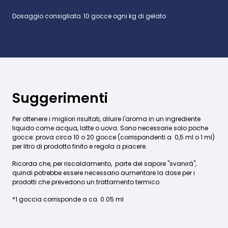
Dosaggio consigliato: 10 gocce ogni kg di gelato
Suggerimenti
Per ottenere i migliori risultati, diluire l'aroma in un ingrediente
liquido come acqua, latte o uova. Sono necessarie solo poche
gocce: prova circa 10 o 20 gocce (corrispondenti a 0,5 ml o 1 ml)
per litro di prodotto finito e regola a piacere.
Ricorda che, per riscaldamento, parte del sapore "svanirà",
quindi potrebbe essere necessario aumentare la dose per i
prodotti che prevedono un trattamento termico.
*1 goccia corrisponde a ca. 0.05 ml