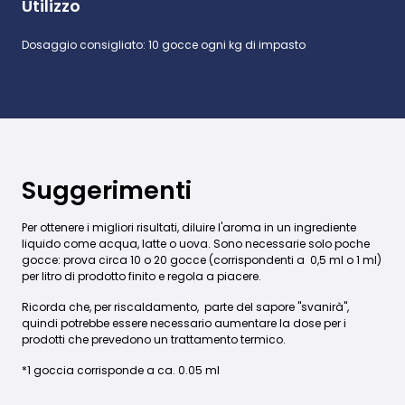
Utilizzo
Dosaggio consigliato: 10 gocce ogni kg di impasto
Suggerimenti
Per ottenere i migliori risultati, diluire l'aroma in un ingrediente
liquido come acqua, latte o uova. Sono necessarie solo poche
gocce: prova circa 10 o 20 gocce (corrispondenti a 0,5 ml o 1 ml)
per litro di prodotto finito e regola a piacere.
Ricorda che, per riscaldamento, parte del sapore "svanirà",
quindi potrebbe essere necessario aumentare la dose per i
prodotti che prevedono un trattamento termico.
*1 goccia corrisponde a ca. 0.05 ml